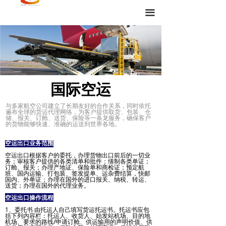
끀
国际空运
与多家航空公司建立了长期友好的合作关系，同时依托
遍布全球的货运代理网络，为客户提供取货、包装、仓
储、报关、订舱、送货、保险等一条龙服务，确保客户
的货物能够快速、准确的运送到世界各地。
空运出口业务范围
空运出口根据客户的委托，办理货物出口前后的一切业
务；审核客户提供的各类清单和批件；缮制各类单证；
订舱、报关；办理产地证、保险单和商检证；预定航
班、国内运输、打包装、签发提单、运杂费结算，快邮
国内、外单证；办理在国外的进口报关、纳税、转运、
送货；办理在国外的代理业务。
空运出口操作流程
1、委托书 由托运人自己填写货运托运书。托运书应包
括下列内容栏：托运人、收货人、始发站机场、目的地
机场、要求的路线/申请订舱、供运输用的声明价值、供