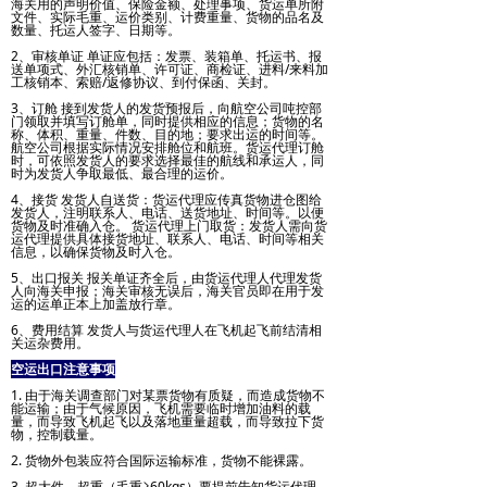
海关用的声明价值、保险金额、处理事项、货运单所附
文件、实际毛重、运价类别、计费重量、货物的品名及
数量、托运人签字、日期等。
2、审核单证 单证应包括：发票、装箱单、托运书、报
送单项式、外汇核销单、许可证、商检证、进料/来料加
工核销本、索赔/返修协议、到付保函、关封。
3、订舱 接到发货人的发货预报后，向航空公司吨控部
门领取并填写订舱单，同时提供相应的信息；货物的名
称、体积、重量、件数、目的地；要求出运的时间等。
航空公司根据实际情况安排舱位和航班。货运代理订舱
时，可依照发货人的要求选择最佳的航线和承运人，同
时为发货人争取最低、最合理的运价。
4、接货 发货人自送货：货运代理应传真货物进仓图给
发货人，注明联系人、电话、送货地址、时间等。以便
货物及时准确入仓。 货运代理上门取货：发货人需向货
运代理提供具体接货地址、联系人、电话、时间等相关
信息，以确保货物及时入仓。
5、出口报关 报关单证齐全后，由货运代理人代理发货
人向海关申报；海关审核无误后，海关官员即在用于发
运的运单正本上加盖放行章。
6、费用结算 发货人与货运代理人在飞机起飞前结清相
关运杂费用。
空运出口注意事项
1. 由于海关调查部门对某票货物有质疑，而造成货物不
能运输；由于气候原因，飞机需要临时增加油料的载
量，而导致飞机起飞以及落地重量超载，而导致拉下货
物，控制载量。
2. 货物外包装应符合国际运输标准，货物不能裸露。
3. 超大件、超重（毛重≥60kgs）要提前告知货运代理