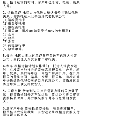
量、预计运输的时间、客户单位名称、电话、联系
人等。
2. 运输单证 托运人与代理人确认报价并确认代理
关系，需要托运人以书面形式委托我公司：
(1)运输委托书
(2)报关委托书
(3)报检委托书
(4)报关单、报检单(加盖委托单位的专用章)
(5)合同
(6)箱单
(7)发票
(8)商检放行单
(9)核销单等。
3.报关 托运人将上述单证备齐后送至代理人指定
公司，由代理人为其安排口岸报关。
4.发车 根据运输计划安排通知，托运人送货发运
时，在发货当地报关的货物需将报关单、合同、箱
单、发票、关封等单据一同随车带到口岸。在口岸
报关的需将合同、箱单、发票、报关单、商检证等
单据快递给代理公司的口岸代理公司。货物发运后
将运单第三联交给发货人。
5. 口岸交接 货物到达口岸后需要办理转关换装手
续，待货物换到外方车发运后，货运公司将口岸该
货的换装时间，外方换装的车号等信息通知发货
人。
6.退客户单据 货物换装交接后，海关将核销单、
报关核销联退给我司，有货运公司根据运费的支付
情况再退给客户。