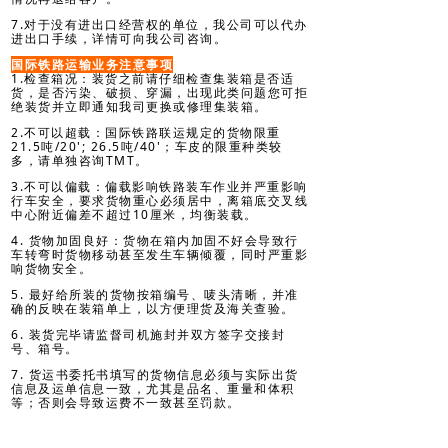
7.对于没有进出口经营权的单位，我公司可以代办
进出口手续，详情可向我公司咨询。
国际铁路运输业务注意事项
1.检查箱况：装货之前请仔细检查集装箱是否适
货，是否污染、破损、穿漏，出现此类问题您可拒
绝装货并立即通知我司更换或修理集装箱。
2.不可以超载：国际铁路联运规定的货物限重
21.5吨/20'; 26.5吨/40'；车皮的限重种类较
多，请单独咨询TMT。
3.不可以偏载：偏载影响铁路装车作业并严重影响
行车安全，要求货物重心必须居中，离箱底交叉线
中心附近偏差不超过10厘米，均衡装载。
4. 货物加固良好：货物在箱内加固不好会导致行
车转弯时货物移动甚至发生车辆倾覆，同时严重影
响货物安全。
5. 最好给所装的货物按箱编号、唛头清晰，并准
确的反映在装箱单上，以方便理货及海关查验。
6. 装货完毕请监督司机施封并双方签字交接封
号、箱号。
7. 货运书委托书填写的货物信息必须与实际出货
信息及运单信息一致，尤其是品名、重量和体积
等；否则会导致运费不一致甚至罚款。